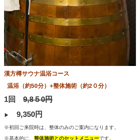
漢方樽サウナ温浴コース
温浴（約50分）
+整体施術（約2０分）
1回
9,8５0円
9,350円
▶︎
※初回ご来院時は、整体のみのご案内になります。
※
基本的に
、
整体施術とのセットメニュー
です。