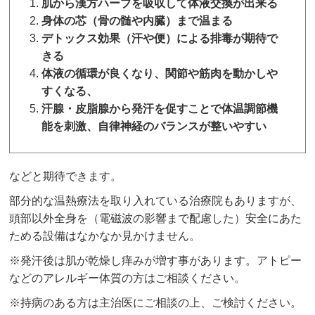
肌から漢方ハーブを吸収して体液交換が出来る
身体の芯（骨の髄や内臓）まで温まる
デトックス効果（汗や便）による排毒が期待で
きる
体液の循環が良くなり、関節や筋肉を動かしや
すくなる、
汗腺・皮脂腺から発汗を促すことで体温調節機
能を刺激、自律神経のバランスが整いやすい
などと期待できます。
部分的な温熱療法を取り入れている治療院もありますが、
頭部以外全身を（電磁波の影響まで配慮した）安全にあた
ためる設備はなかなか見かけません。
※発汗後は肌が乾燥し痒みが増す事があります。アトピー
などのアレルギー体質の方はご相談ください。
※持病のある方は主治医にご相談の上、ご検討ください。