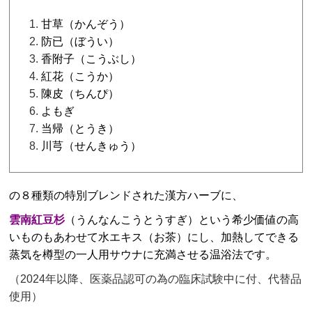
甘草（かんぞう）
防已（ぼうい）
香附子（こうぶし）
紅花（こうか）
陳皮（ちんぴ）
よもぎ
当帰（とうき）
川芎（せんきゅう）
の８種類の特別ブレンドされた漢方ハーブに、
雲南紅豆杉
（うんなんこうとうすぎ）という希少価値の高
いものもあわせて水エキス（お茶）にし、加熱してできる
蒸気を樽型の一人用サウナに充満させる温浴法です。
（2024年以降、医薬品認可の為の臨床試験中に付、代替品
使用）