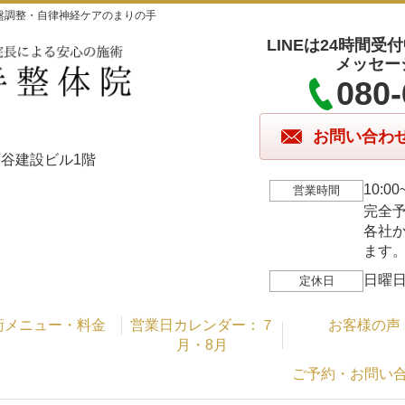
盤調整・自律神経ケアのまりの手
LINEは24時間
メッセー
080-
お問い合わ
1 西谷建設ビル1階
10:
営業時間
完全
各社
ます
日曜日
定休日
術メニュー・料金
営業日カレンダー：７
お客様の声
月・8月
ご予約・お問い