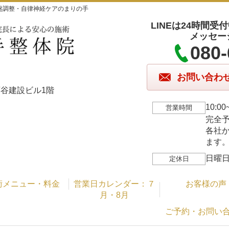
盤調整・自律神経ケアのまりの手
LINEは24時間
メッセー
080-
お問い合わ
1 西谷建設ビル1階
10:
営業時間
完全
各社
ます
日曜日
定休日
術メニュー・料金
営業日カレンダー：７
お客様の声
月・8月
ご予約・お問い