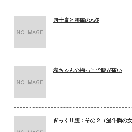
四十肩と腰痛のA様
赤ちゃんの抱っこで腰が痛い
ぎっくり腰：その２（漏斗胸の