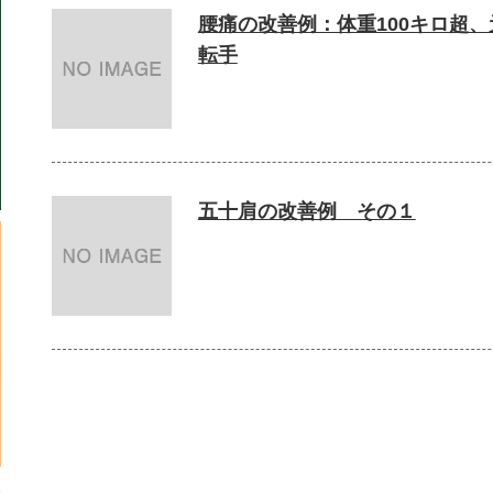
腰痛の改善例：体重100キロ超
転手
五十肩の改善例 その１