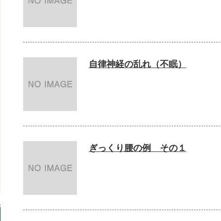
自律神経の乱れ（不眠）
ぎっくり腰の例 その１