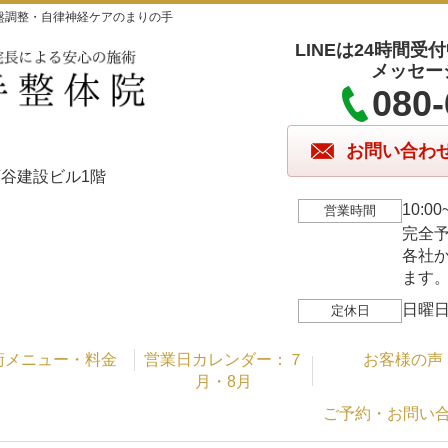
盤調整・自律神経ケアのまりの手
LINEは24時間
メッセー
080-
お問い合わ
1 西谷建設ビル1階
10:
営業時間
完全
各社
ます
日曜日
定休日
術メニュー・料金
営業日カレンダー：７
お客様の声
月・8月
ご予約・お問い