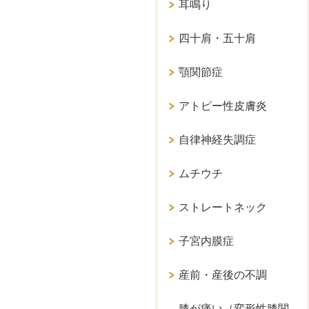
耳鳴り
四十肩・五十肩
顎関節症
アトピー性皮膚炎
自律神経失調症
ムチウチ
ストレートネック
子宮内膜症
産前・産後の不調
膝が痛い（変形性膝関